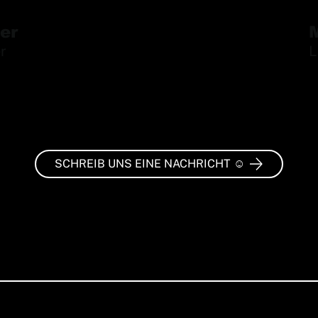
er
r
L
SCHREIB UNS EINE NACHRICHT ☺️